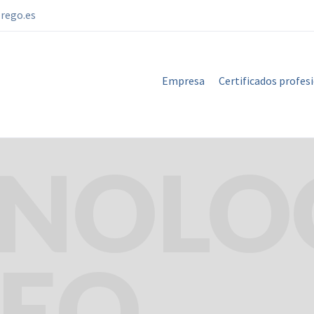
rego.es
Empresa
Certificados profes
NOLO
EO