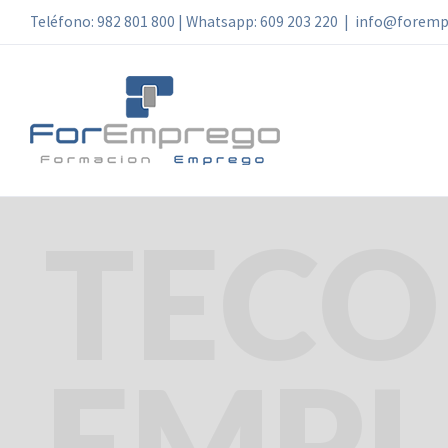
Skip
Teléfono: 982 801 800 | Whatsapp: 609 203 220
|
info@foremp
to
content
TECO
EMPL