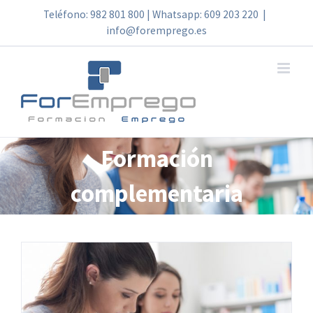
Skip
Teléfono: 982 801 800 | Whatsapp: 609 203 220
|
info@foremprego.es
to
content
Formación
complementaria