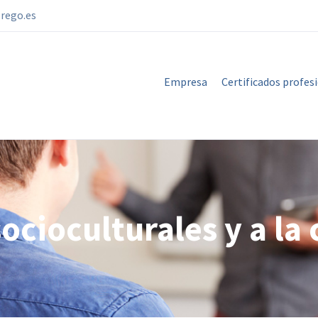
rego.es
Empresa
Certificados profes
socioculturales y a l