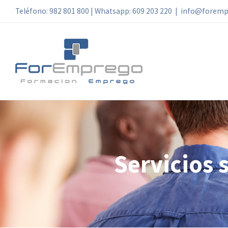
Skip
Teléfono: 982 801 800 | Whatsapp: 609 203 220
|
info@foremp
to
content
Servicios 