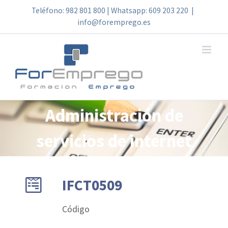
Skip
Teléfono: 982 801 800 | Whatsapp: 609 203 220
|
info@foremprego.es
to
content
Administración de
servicios de internet
IFCT0509
Código