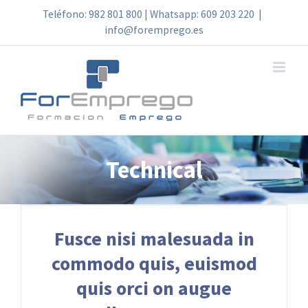
Skip
Teléfono: 982 801 800 | Whatsapp: 609 203 220
|
info@foremprego.es
to
content
Technical
Fusce nisi malesuada in
commodo quis, euismod
quis orci on augue