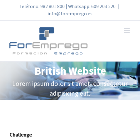
Skip
Teléfono: 982 801 800 | Whatsapp: 609 203 220
|
info@foremprego.es
to
content
British Website
Lorem ipsum dolor sit amet, consectetur
adipisicing elit.
Challenge