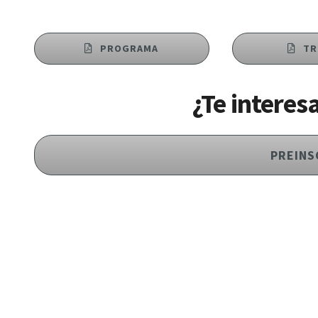
PROGRAMA
TR
¿Te interes
PREINS