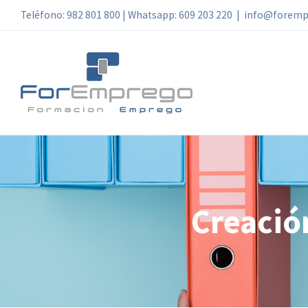
Skip
Teléfono: 982 801 800 | Whatsapp: 609 203 220
|
info@foremp
to
content
Creació